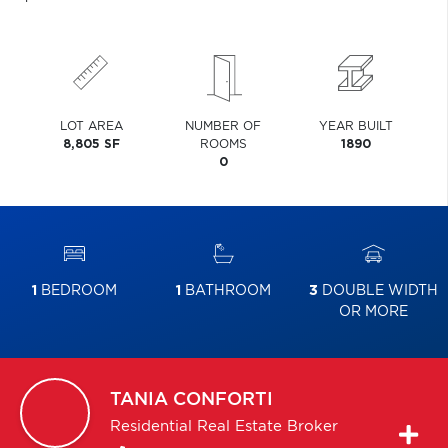
LOT AREA
NUMBER OF
YEAR BUILT
8,805 SF
ROOMS
1890
0
1
BEDROOM
1
BATHROOM
3
DOUBLE WIDTH
OR MORE
TANIA
CONFORTI
Residential Real Estate Broker