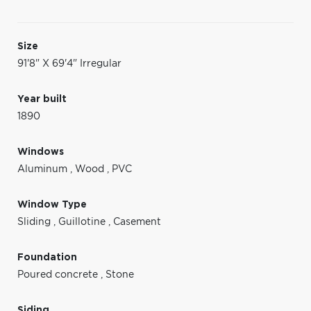
Size
91'8" X 69'4" Irregular
Year built
1890
Windows
Aluminum
,
Wood
,
PVC
Window Type
Sliding
,
Guillotine
,
Casement
Foundation
Poured concrete
,
Stone
Siding