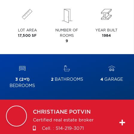
LOT AREA
NUMBER OF
YEAR BUILT
17,500 SF
ROOMS
1984
9
3 (2+1)
2
BATHROOMS
4
GARAGE
BEDROOMS
CHRISTIANE
POTVIN
Certified real estate broker
Cell. :
514-219-3071