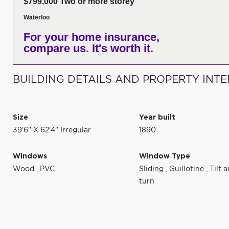
$799,000 Two or more storey
Waterloo
For your home insurance,
compare us. It's worth it.
BUILDING DETAILS AND PROPERTY INTE
Size
Year built
39'6" X 62'4" Irregular
1890
Windows
Window Type
Wood
,
PVC
Sliding
,
Guillotine
,
Tilt 
turn