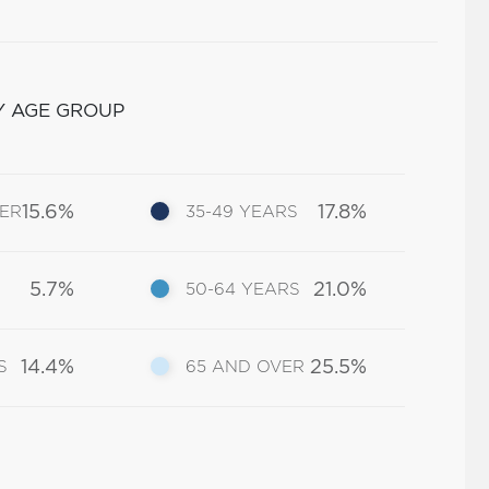
Y AGE GROUP
15.6%
17.8%
DER
35-49 YEARS
5.7%
21.0%
50-64 YEARS
14.4%
25.5%
S
65 AND OVER