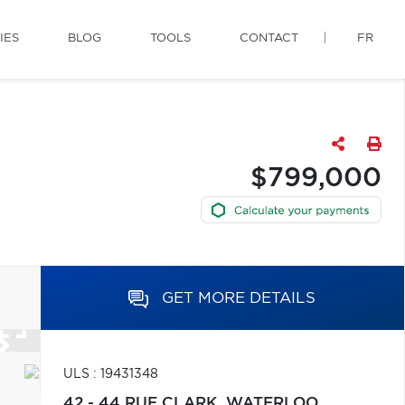
IES
BLOG
TOOLS
CONTACT
FR
$799,000
GET MORE DETAILS
ULS : 19431348
42 - 44 RUE CLARK,
WATERLOO,