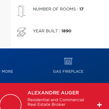
NUMBER OF ROOMS
:
17
YEAR BUILT
:
1890
R MORE
GAS FIREPLACE
ALEXANDRE
AUGER
Residential and Commercial
Real Estate Broker