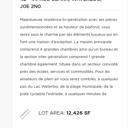
J0E 2N0
Majestueuse résidence bi-génération avec ses pièces
surdimensionnées et sa hauteur de plafond, vous
serez sous le charme par ses éléments luxueux qui en
font une maison d'exception. La maison principale
comprend 4 grandes chambres ainsi qu'un bureau et
la section inter génération comprend 1 grande
chambre également. Située dans un secteur convoité,
près des écoles, services et commodités. Pour les
amateurs de plein air vous serez comblés, à quelques
pas du Lac Waterloo, de la plage municipale, de la
piste cyclable l'estriade, à quelques minutes de
Bromont, près des sentiers de motoneige et VTT.
LOT AREA
:
12,426 SF