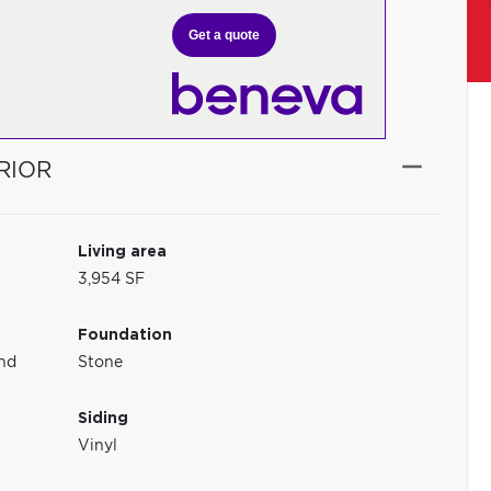
Get a quote
RIOR
Living area
3,954 SF
Foundation
and
Stone
Siding
Vinyl