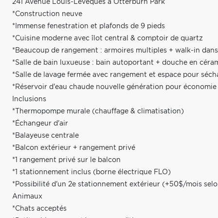
241 Avenue Louis-Léveques à Otterburn Park
*Construction neuve
*Immense fenestration et plafonds de 9 pieds
*Cuisine moderne avec îlot central & comptoir de quartz
*Beaucoup de rangement : armoires multiples + walk-in dans
*Salle de bain luxueuse : bain autoportant + douche en céra
*Salle de lavage fermée avec rangement et espace pour séc
*Réservoir d'eau chaude nouvelle génération pour économie 
Inclusions
*Thermopompe murale (chauffage & climatisation)
*Échangeur d'air
*Balayeuse centrale
*Balcon extérieur + rangement privé
*1 rangement privé sur le balcon
*1 stationnement inclus (borne électrique FLO)
*Possibilité d'un 2e stationnement extérieur (+50$/mois selon
Animaux
*Chats acceptés