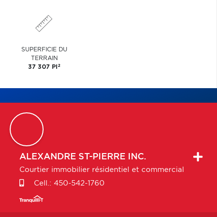
SUPERFICIE DU
TERRAIN
2
37 307 PI
ALEXANDRE
ST-PIERRE INC.
Courtier immobilier résidentiel et commercial
Cell.:
450-542-1760