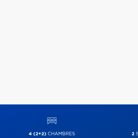
4 (2+2)
CHAMBRES
2
S