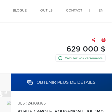
BLOGUE
OUTILS
CONTACT
EN
629 000 $
OBTENIR PLUS DE DÉTAILS
ULS : 24308385
91 RUE CAROLE,
ROUGEMONT,
J0L 1M0