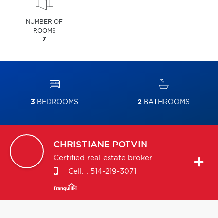
NUMBER OF
ROOMS
7
3
BEDROOMS
2
BATHROOMS
CHRISTIANE
POTVIN
Certified real estate broker
Cell. :
514-219-3071