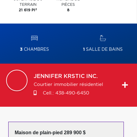
TERRAIN
PIÈCES
2
21 619 PI
8
3
CHAMBRES
1
SALLE DE BAINS
JENNIFER
KRSTIC INC.
Courtier immobilier résidentiel
Cell.:
438-490-6450
Maison de plain-pied 289 900 $